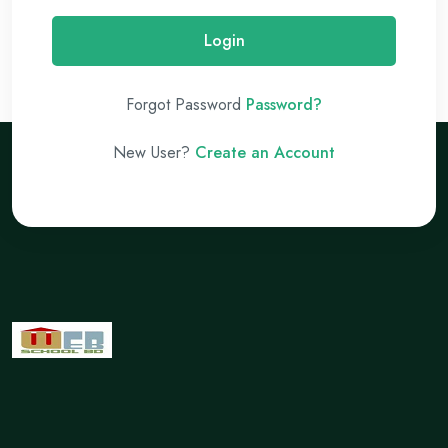
Login
Forgot Password
Password?
New User?
Create an Account