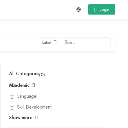
Login
Latest
All Categories
(0)
Academic
(4)
Language
(0)
Skill Development
(0)
Show more