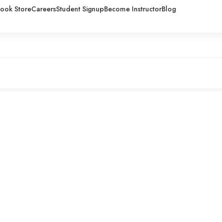
ook Store
Careers
Student Signup
Become Instructor
Blog