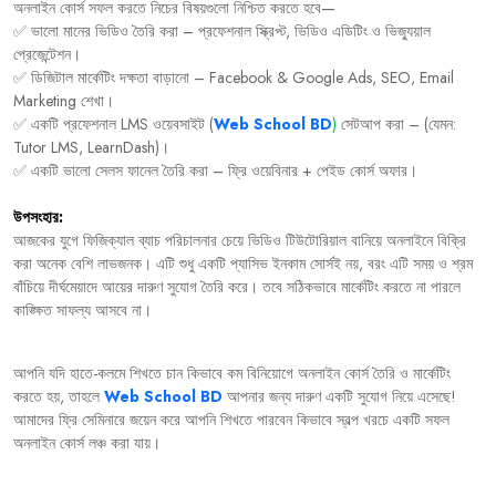
অনলাইন
কোর্স
সফল
করতে
নিচের
বিষয়গুলো
নিশ্চিত
করতে
হবে
—
✅
ভালো
মানের
ভিডিও
তৈরি
করা
–
প্রফেশনাল
স্ক্রিপ্ট
,
ভিডিও
এডিটিং
ও
ভিজ্যুয়াল
প্রেজেন্টেশন।
✅
ডিজিটাল
মার্কেটিং
দক্ষতা
বাড়ানো
– Facebook & Google Ads, SEO, Email
Marketing
শেখা।
✅
একটি
প্রফেশনাল
LMS
ওয়েবসাইট (
Web School BD
)
সেটআপ
করা
– (
যেমন
:
Tutor LMS, LearnDash)
।
✅
একটি
ভালো
সেলস
ফানেল
তৈরি
করা
–
ফ্রি
ওয়েবিনার
+
পেইড
কোর্স
অফার।
উপসংহার:
আজকের
যুগে
ফিজিক্যাল
ব্যাচ
পরিচালনার
চেয়ে
ভিডিও
টিউটোরিয়াল
বানিয়ে
অনলাইনে
বিক্রি
করা
অনেক
বেশি
লাভজনক।
এটি
শুধু
একটি
প্যাসিভ
ইনকাম
সোর্সই
নয়
,
বরং
এটি
সময়
ও
শ্রম
বাঁচিয়ে
দীর্ঘমেয়াদে
আয়ের
দারুণ
সুযোগ
তৈরি
করে।
তবে
সঠিকভাবে
মার্কেটিং
করতে
না
পারলে
কাঙ্ক্ষিত
সাফল্য
আসবে
না।
আপনি
যদি
হাতে
-
কলমে
শিখতে
চান
কিভাবে
কম
বিনিয়োগে
অনলাইন
কোর্স
তৈরি
ও
মার্কেটিং
করতে
হয়
,
তাহলে
Web School BD
আপনার
জন্য
দারুণ
একটি
সুযোগ
নিয়ে
এসেছে
!
আমাদের
ফ্রি
সেমিনারে
জয়েন
করে
আপনি
শিখতে
পারবেন
কিভাবে
স্বল্প
খরচে
একটি
সফল
অনলাইন
কোর্স
লঞ্চ
করা
যায়।