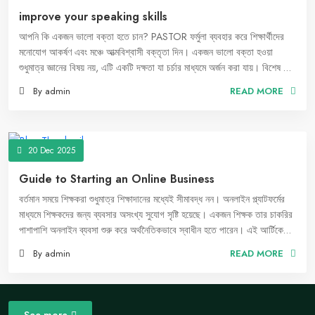
improve your speaking skills
আপনি কি একজন ভালো বক্তা হতে চান? PASTOR ফর্মুলা ব্যবহার করে শিক্ষার্থীদের
মনোযোগ আকর্ষণ এবং মঞ্চে আত্মবিশ্বাসী বক্তৃতা দিন। একজন ভালো বক্তা হওয়া
শুধুমাত্র জ্ঞানের বিষয় নয়, এটি একটি দক্ষতা যা চর্চার মাধ্যমে অর্জন করা যায়। বিশেষ করে
যখন শিক্ষার্থীদের সামনে বক্তব্য দিতে হয়, তখন এটি আরও চ্যালেঞ্জিং হয়ে ওঠে। তাদের
By admin
READ MORE
মনোযোগ ধরে রাখা এবং কার্যকরভাবে শিক্ষাদান করা অত্যন্ত গুরুত্বপূর্ণ। এই ক্ষেত্রে
PASTOR ফর্মুলা অনুসরণ করে আপনি শিক্ষার্থীদের কাছে আরও আকর্ষণীয় ও কার্যকর
বক্তৃতা দিতে পারেন।
20 Dec 2025
Guide to Starting an Online Business
বর্তমান সময়ে শিক্ষকরা শুধুমাত্র শিক্ষাদানের মধ্যেই সীমাবদ্ধ নন। অনলাইন প্ল্যাটফর্মের
মাধ্যমে শিক্ষকদের জন্য ব্যবসার অসংখ্য সুযোগ সৃষ্টি হয়েছে। একজন শিক্ষক তার চাকরির
পাশাপাশি অনলাইন ব্যবসা শুরু করে অর্থনৈতিকভাবে স্বাধীন হতে পারেন। এই আর্টিকেলে,
একজন শিক্ষক কীভাবে অনলাইন বিজনেস শুরু করতে পারেন, তার জন্য করণীয় ধাপগুলো
By admin
READ MORE
তুলে ধরা হলো।