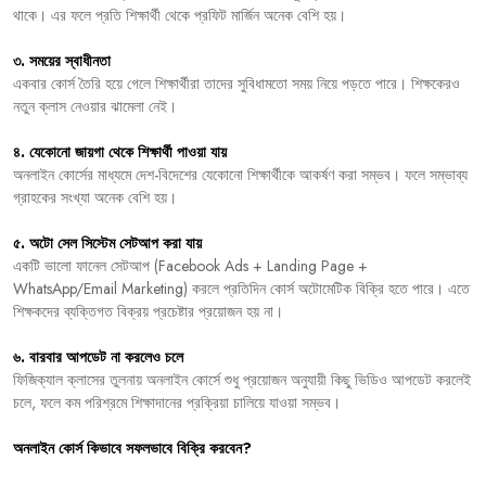
থাকে।
এর
ফলে
প্রতি
শিক্ষার্থী
থেকে
প্রফিট
মার্জিন
অনেক
বেশি
হয়।
৩
.
সময়ের
স্বাধীনতা
একবার
কোর্স
তৈরি
হয়ে
গেলে
শিক্ষার্থীরা
তাদের
সুবিধামতো
সময়
নিয়ে
পড়তে
পারে।
শিক্ষকেরও
নতুন
ক্লাস
নেওয়ার
ঝামেলা
নেই।
৪
.
যেকোনো
জায়গা
থেকে
শিক্ষার্থী
পাওয়া
যায়
অনলাইন
কোর্সের
মাধ্যমে
দেশ
-
বিদেশের
যেকোনো
শিক্ষার্থীকে
আকর্ষণ
করা
সম্ভব।
ফলে
সম্ভাব্য
গ্রাহকের
সংখ্যা
অনেক
বেশি
হয়।
৫
.
অটো
সেল
সিস্টেম
সেটআপ
করা
যায়
একটি
ভালো
ফানেল
সেটআপ
(Facebook Ads + Landing Page +
WhatsApp/Email Marketing)
করলে
প্রতিদিন
কোর্স
অটোমেটিক
বিক্রি
হতে
পারে।
এতে
শিক্ষকদের
ব্যক্তিগত
বিক্রয়
প্রচেষ্টার
প্রয়োজন
হয়
না।
৬
.
বারবার
আপডেট
না
করলেও
চলে
ফিজিক্যাল
ক্লাসের
তুলনায়
অনলাইন
কোর্সে
শুধু
প্রয়োজন
অনুযায়ী
কিছু
ভিডিও
আপডেট
করলেই
চলে
,
ফলে
কম
পরিশ্রমে
শিক্ষাদানের
প্রক্রিয়া
চালিয়ে
যাওয়া
সম্ভব।
অনলাইন
কোর্স
কিভাবে
সফলভাবে
বিক্রি
করবেন
?