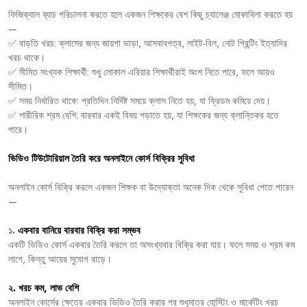
ফিজিক্যাল
ব্যাচ
পরিচালনা
করতে
হলে
একজন
শিক্ষকের
বেশ
কিছু
চ্যালেঞ্জ
মোকাবিলা
করতে
হয়
—
✅
বাড়তি
খরচ
:
ক্লাসের
জন্য
জায়গা
ভাড়া
,
আসবাবপত্র
,
লাইট
-
বিল
,
নোট
প্রিন্টিং
ইত্যাদির
খরচ
থাকে।
✅
সীমিত
সংখ্যক
শিক্ষার্থী
:
শুধু
লোকাল
এরিয়ার
শিক্ষার্থীরাই
অংশ
নিতে
পারে
,
ফলে
আয়ও
সীমিত।
✅
সময়
নির্ধারিত
থাকে
:
প্রতিদিন
নির্দিষ্ট
সময়ে
ক্লাস
নিতে
হয়
,
যা
ফ্রিডম
কমিয়ে
দেয়।
✅
শারীরিক
শ্রম
বেশি
:
বারবার
একই
বিষয়
পড়াতে
হয়
,
যা
শিক্ষকের
জন্য
ক্লান্তিকর
হতে
পারে।
ভিডিও
টিউটোরিয়াল
তৈরি
করে
অনলাইনে
কোর্স
বিক্রির
সুবিধা
অনলাইন
কোর্স
বিক্রি
করলে
একজন
শিক্ষক
বা
উদ্যোক্তা
অনেক
দিক
থেকে
সুবিধা
পেতে
পারেন
—
১
.
একবার
বানিয়ে
বারবার
বিক্রি
করা
সম্ভব
একটি
ভিডিও
কোর্স
একবার
তৈরি
করলে
তা
অসংখ্যবার
বিক্রি
করা
যায়।
ফলে
সময়
ও
শ্রম
কম
লাগে
,
কিন্তু
আয়ের
সুযোগ
বাড়ে।
২
.
খরচ
কম
,
লাভ
বেশি
অনলাইন
কোর্সের
ক্ষেত্রে
একবার
ভিডিও
তৈরি
করার
পর
শুধুমাত্র
হোস্টিং
ও
মার্কেটিং
খরচ