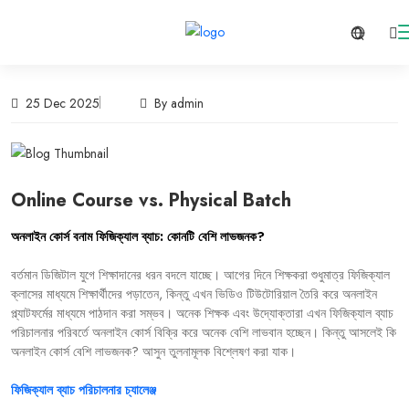
25 Dec 2025
By admin
Online Course vs. Physical Batch
অনলাইন
কোর্স
বনাম
ফিজিক্যাল
ব্যাচ
:
কোনটি
বেশি
লাভজনক
?
বর্তমান
ডিজিটাল
যুগে
শিক্ষাদানের
ধরন
বদলে
যাচ্ছে।
আগের
দিনে
শিক্ষকরা
শুধুমাত্র
ফিজিক্যাল
ক্লাসের
মাধ্যমে
শিক্ষার্থীদের
পড়াতেন
,
কিন্তু
এখন
ভিডিও
টিউটোরিয়াল
তৈরি
করে
অনলাইন
প্ল্যাটফর্মের
মাধ্যমে
পাঠদান
করা
সম্ভব।
অনেক
শিক্ষক
এবং
উদ্যোক্তারা
এখন
ফিজিক্যাল
ব্যাচ
পরিচালনার
পরিবর্তে
অনলাইন
কোর্স
বিক্রি
করে
অনেক
বেশি
লাভবান
হচ্ছেন।
কিন্তু
আসলেই
কি
অনলাইন
কোর্স
বেশি
লাভজনক
?
আসুন
তুলনামূলক
বিশ্লেষণ
করা
যাক।
ফিজিক্যাল
ব্যাচ
পরিচালনার
চ্যালেঞ্জ