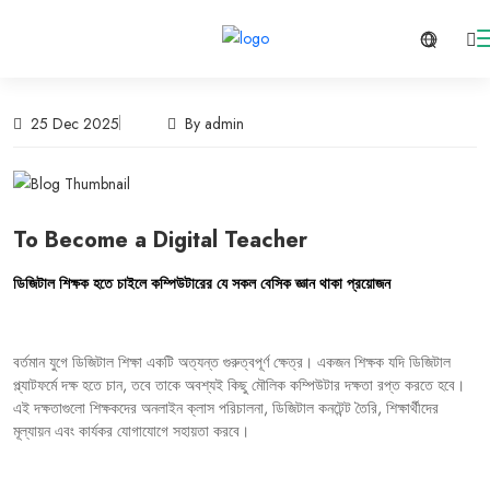
25 Dec 2025
By admin
To Become a Digital Teacher
ডিজিটাল
শিক্ষক
হতে
চাইলে
কম্পিউটারের
যে
সকল
বেসিক
জ্ঞান
থাকা
প্রয়োজন
বর্তমান
যুগে
ডিজিটাল
শিক্ষা
একটি
অত্যন্ত
গুরুত্বপূর্ণ
ক্ষেত্র।
একজন
শিক্ষক
যদি
ডিজিটাল
প্ল্যাটফর্মে
দক্ষ
হতে
চান
,
তবে
তাকে
অবশ্যই
কিছু
মৌলিক
কম্পিউটার
দক্ষতা
রপ্ত
করতে
হবে।
এই
দক্ষতাগুলো
শিক্ষকদের
অনলাইন
ক্লাস
পরিচালনা
,
ডিজিটাল
কনটেন্ট
তৈরি
,
শিক্ষার্থীদের
মূল্যায়ন
এবং
কার্যকর
যোগাযোগে
সহায়তা
করবে।