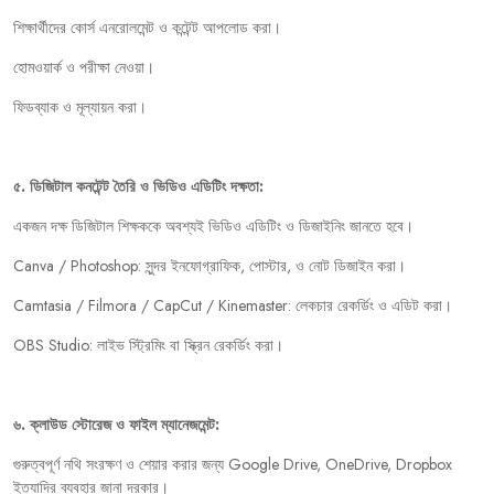
শিক্ষার্থীদের
কোর্স
এনরোলমেন্ট
ও
কন্টেন্ট
আপলোড
করা।
হোমওয়ার্ক
ও
পরীক্ষা
নেওয়া।
ফিডব্যাক
ও
মূল্যায়ন
করা।
৫
.
ডিজিটাল
কনটেন্ট
তৈরি
ও
ভিডিও
এডিটিং
দক্ষতা
:
একজন
দক্ষ
ডিজিটাল
শিক্ষককে
অবশ্যই
ভিডিও
এডিটিং
ও
ডিজাইনিং
জানতে
হবে।
Canva / Photoshop:
সুন্দর
ইনফোগ্রাফিক
,
পোস্টার
,
ও
নোট
ডিজাইন
করা।
Camtasia / Filmora / CapCut / Kinemaster:
লেকচার
রেকর্ডিং
ও
এডিট
করা।
OBS Studio:
লাইভ
স্ট্রিমিং
বা
স্ক্রিন
রেকর্ডিং
করা।
৬
.
ক্লাউড
স্টোরেজ
ও
ফাইল
ম্যানেজমেন্ট:
গুরুত্বপূর্ণ
নথি
সংরক্ষণ
ও
শেয়ার
করার
জন্য
Google Drive, OneDrive, Dropbox
ইত্যাদির
ব্যবহার
জানা
দরকার।