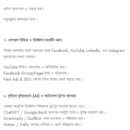
ফাইল
আপলোড
ও
শেয়ার
করা।
ডকুমেন্টের
ব্যাকআপ
রাখা।
৭
.
সোশ্যাল
মিডিয়া
ও
ডিজিটাল
মার্কেটিং
জ্ঞান:
নিজের
অনলাইন
কোর্স
প্রচারের
জন্য
Facebook, YouTube, LinkedIn,
এবং
Instagram
ব্যবহারের
দক্ষতা
দরকার।
YouTube
ভিডিও
আপলোড
ও
অপ্টিমাইজ
করা।
Facebook Group/Page
তৈরি
ও
পরিচালনা।
Paid Ads & SEO
কৌশল
শিখে
নিজের
কোর্স
প্রচার
করা।
৮
.
কৃত্রিম
বুদ্ধিমত্তা
(AI)
ও
অটোমেশন
টুলের
ব্যবহার:
একজন
আধুনিক
ডিজিটাল
শিক্ষককে
AI
টুল
সম্পর্কে
জানতে
হবে।
ChatGPT / Google Bard:
ক্লাসের
কনটেন্ট
তৈরি
ও
কুইজ
সাজেস্ট
করা।
Grammarly / QuillBot:
লেখা
সংশোধন
ও
পরিমার্জন
করা।
Notion / Trello:
কাজের
তালিকা
ও
কোর্স
পরিকল্পনা
করা।