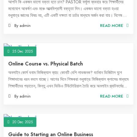
আপনি কি একজন ভালো বক্তা হতে চান? PASTOR ফর্মুলা ব্যবহার করে শিক্ষার্থীদের
মনোযোগ আকর্ষণ এবং মঞ্চে আত্মবিশ্বাসী বক্তৃতা দিন। একজন ভালো বক্তা হওয়া
শুধুমাত্র জ্ঞানের বিষয় নয়, এটি একটি দক্ষতা যা চর্চার মাধ্যমে অর্জন করা যায়। বিশেষ করে
যখন শিক্ষার্থীদের সামনে বক্তব্য দিতে হয়, তখন এটি আরও চ্যালেঞ্জিং হয়ে ওঠে। তাদের
By admin
READ MORE
মনোযোগ ধরে রাখা এবং কার্যকরভাবে শিক্ষাদান করা অত্যন্ত গুরুত্বপূর্ণ। এই ক্ষেত্রে
PASTOR ফর্মুলা অনুসরণ করে আপনি শিক্ষার্থীদের কাছে আরও আকর্ষণীয় ও কার্যকর
বক্তৃতা দিতে পারেন।
25 Dec 2025
Online Course vs. Physical Batch
অনলাইন কোর্স বনাম ফিজিক্যাল ব্যাচ: কোনটি বেশি লাভজনক? বর্তমান ডিজিটাল যুগে
শিক্ষাদানের ধরন বদলে যাচ্ছে। আগের দিনে শিক্ষকরা শুধুমাত্র ফিজিক্যাল ক্লাসের মাধ্যমে
শিক্ষার্থীদের পড়াতেন, কিন্তু এখন ভিডিও টিউটোরিয়াল তৈরি করে অনলাইন প্ল্যাটফর্মের
মাধ্যমে পাঠদান করা সম্ভব। অনেক শিক্ষক এবং উদ্যোক্তারা এখন ফিজিক্যাল ব্যাচ
By admin
READ MORE
পরিচালনার পরিবর্তে অনলাইন কোর্স বিক্রি করে অনেক বেশি লাভবান হচ্ছেন। কিন্তু
আসলেই কি অনলাইন কোর্স বেশি লাভজনক? আসুন তুলনামূলক বিশ্লেষণ করা যাক।
20 Dec 2025
Guide to Starting an Online Business