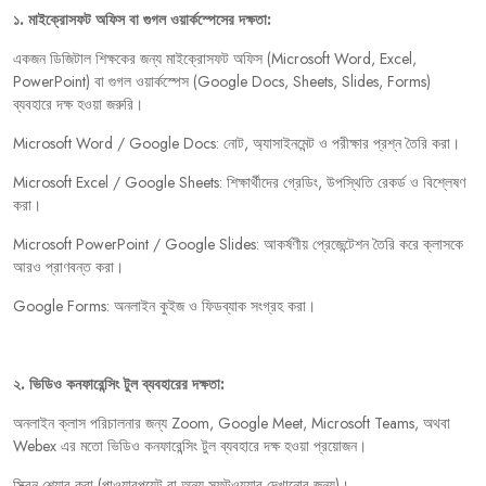
১
.
মাইক্রোসফট
অফিস
বা
গুগল
ওয়ার্কস্পেসের
দক্ষতা:
একজন
ডিজিটাল
শিক্ষকের
জন্য
মাইক্রোসফট
অফিস
(Microsoft Word, Excel,
PowerPoint)
বা
গুগল
ওয়ার্কস্পেস
(Google Docs, Sheets, Slides, Forms)
ব্যবহারে
দক্ষ
হওয়া
জরুরি।
Microsoft Word / Google Docs:
নোট
,
অ্যাসাইনমেন্ট
ও
পরীক্ষার
প্রশ্ন
তৈরি
করা।
Microsoft Excel / Google Sheets:
শিক্ষার্থীদের
গ্রেডিং
,
উপস্থিতি
রেকর্ড
ও
বিশ্লেষণ
করা।
Microsoft PowerPoint / Google Slides:
আকর্ষণীয়
প্রেজেন্টেশন
তৈরি
করে
ক্লাসকে
আরও
প্রাণবন্ত
করা।
Google Forms:
অনলাইন
কুইজ
ও
ফিডব্যাক
সংগ্রহ
করা।
২
.
ভিডিও
কনফারেন্সিং
টুল
ব্যবহারের
দক্ষতা:
অনলাইন
ক্লাস
পরিচালনার
জন্য
Zoom, Google Meet, Microsoft Teams,
অথবা
Webex
এর
মতো
ভিডিও
কনফারেন্সিং
টুল
ব্যবহারে
দক্ষ
হওয়া
প্রয়োজন।
স্ক্রিন
শেয়ার
করা
(
পাওয়ারপয়েন্ট
বা
অন্য
সফটওয়্যার
দেখানোর
জন্য
)
।