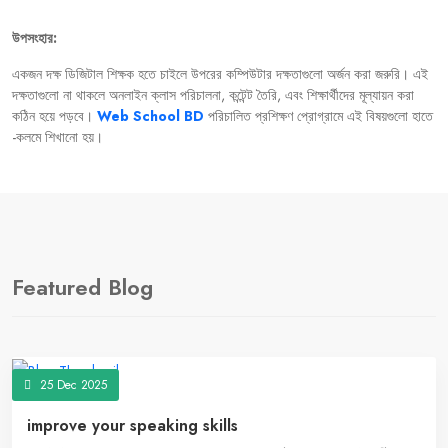
উপসংহার:
একজন
দক্ষ
ডিজিটাল
শিক্ষক
হতে
চাইলে
উপরের
কম্পিউটার
দক্ষতাগুলো
অর্জন
করা
জরুরি।
এই
দক্ষতাগুলো
না
থাকলে
অনলাইন
ক্লাস
পরিচালনা
,
কন্টেন্ট
তৈরি
,
এবং
শিক্ষার্থীদের
মূল্যায়ন
করা
কঠিন
হয়ে
পড়বে।
Web School BD
পরিচালিত
প্রশিক্ষণ
প্রোগ্রামে
এই
বিষয়গুলো
হাতে
-
কলমে
শিখানো
হয়।
Featured Blog
25 Dec 2025
improve your speaking skills