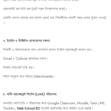
ব্রেকআউট
রুম
তৈরি
করা
(
ছোট
গ্রুপ
ডিসকাশনের
জন্য
)
।
রেকর্ডিং
অপশন
ব্যবহার
করা
(
ক্লাস
রেকর্ড
করে
শিক্ষার্থীদের
পরবর্তী
সময়ে
দেখার
সুযোগ
দেওয়া
)
।
৩
.
ইমেইল
ও
ডিজিটাল
যোগাযোগের
দক্ষতা:
শিক্ষার্থী
ও
অভিভাবকদের
সাথে
যোগাযোগ
রাখতে
ইমেইল
ম্যানেজমেন্ট
জানতে
হবে।
Gmail / Outlook
ব্যবহারের
দক্ষতা।
ইমেইল
টেমপ্লেট
তৈরি
করা।
ফাইল
সংযুক্ত
করে
পাঠানো
(Attachments)
।
৪
.
লার্নিং
ম্যানেজমেন্ট
সিস্টেম
(LMS)
পরিচালনা:
অনলাইন
কোর্স
তৈরি
ও
পরিচালনার
জন্য
Google Classroom, Moodle, Tutor LMS,
Thinkific,
Web School BD
ইত্যাদি
প্ল্যাটফর্মের
সাথে
পরিচিত
হওয়া
জরুরি।