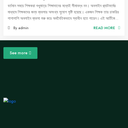
বর্তমান সময়ে শিক্ষকরা শুধুমাত্র শিক্ষাদানের মধ্যেই সীমাবদ্ধ নন। অনলাইন প্ল্যাটফর্মের
মাধ্যমে শিক্ষকদের জন্য ব্যবসার অসংখ্য সুযোগ সৃষ্টি হয়েছে। একজন শিক্ষক তার চাকরির
পাশাপাশি অনলাইন ব্যবসা শুরু করে অর্থনৈতিকভাবে স্বাধীন হতে পারেন। এই আর্টিকেলে,
একজন শিক্ষক কীভাবে অনলাইন বিজনেস শুরু করতে পারেন, তার জন্য করণীয় ধাপগুলো
By admin
READ MORE
তুলে ধরা হলো।
See more